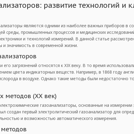
ализаторов: развитие технологий и 
нализаторы являются одними из наиболее важных приборов в с
ей среды, промышленных процессов и медицинских исследований
электроники и технологий измерений. В данной статье рассмотр
ы и значимость в современной жизни.
нализаторов
и его загрязнений относятся к XIX веку. В то время использова
ением цвета индикаторных веществ. Например, в 1868 году англ
слорода в воздухе. Однако такие методы были недостаточно т
 методов (XX век)
 электрохимические газоанализаторы, основанные на измерении
 был создан первый электролитический газоанализатор для опре
ельностью и возможностью автоматического измерения.
 методов