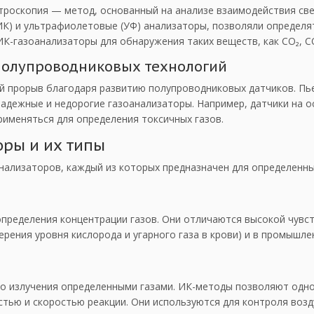
ктроскопия — метод, основанный на анализе взаимодействия св
ИК) и ультрафиолетовые (УФ) анализаторы, позволяли определя
-газоанализаторы для обнаружения таких веществ, как CO₂, CO
полупроводниковых технологий
ый прорыв благодаря развитию полупроводниковых датчиков. Пь
адежные и недорогие газоанализаторы. Например, датчики на о
рименяться для определения токсичных газов.
оры и их типы
нализаторов, каждый из которых предназначен для определенны
определения концентрации газов. Они отличаются высокой чувс
рения уровня кислорода и угарного газа в крови) и в промышле
о излучения определенными газами. ИК-методы позволяют одн
тью и скоростью реакции. Они используются для контроля возд