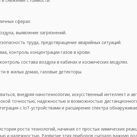
 и снижение стоимости.
личных сферах:
здуха, выявление загрязнений.
зопасность труда, предотвращение аварийных ситуаций.
ма, контроль концентрации газов в крови.
контроль состава воздуха в кабинах и космических модулях.
ти в жилых домах, газовые детекторы.
аться, внедряя нанотехнологии, искусственный интеллект и ав
ысокой точностью, надежностью и возможностью дистанционног
теграция с IoT-устройствами и расширение спектра обнаруживае
стория роста технологий, начиная от простых химических реак
ью и надежностью. Развитие этих приборов сыграло важную рол